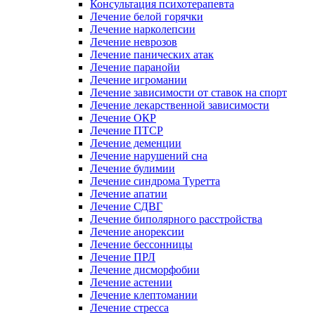
Консультация психотерапевта
Лечение белой горячки
Лечение нарколепсии
Лечение неврозов
Лечение панических атак
Лечение паранойи
Лечение игромании
Лечение зависимости от ставок на спорт
Лечение лекарственной зависимости
Лечение ОКР
Лечение ПТСР
Лечение деменции
Лечение нарушений сна
Лечение булимии
Лечение синдрома Туретта
Лечение апатии
Лечение СДВГ
Лечение биполярного расстройства
Лечение анорексии
Лечение бессонницы
Лечение ПРЛ
Лечение дисморфобии
Лечение астении
Лечение клептомании
Лечение стресса