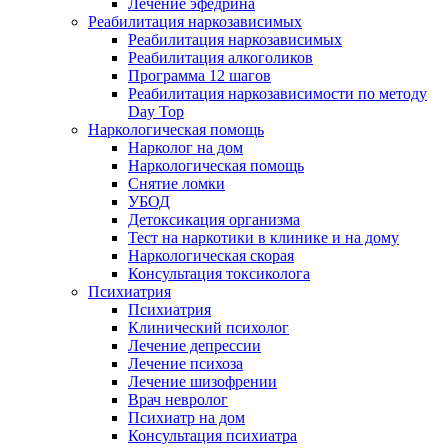
Лечение эфедрина
Реабилитация наркозависимых
Реабилитация наркозависимых
Реабилитация алкоголиков
Программа 12 шагов
Реабилитация наркозависимости по методу
Day Top
Наркологическая помощь
Нарколог на дом
Наркологическая помощь
Снятие ломки
УБОД
Детоксикация организма
Тест на наркотики в клинике и на дому
Наркологическая скорая
Консультация токсиколога
Психиатрия
Психиатрия
Клинический психолог
Лечение депрессии
Лечение психоза
Лечение шизофрении
Врач невролог
Психиатр на дом
Консультация психиатра