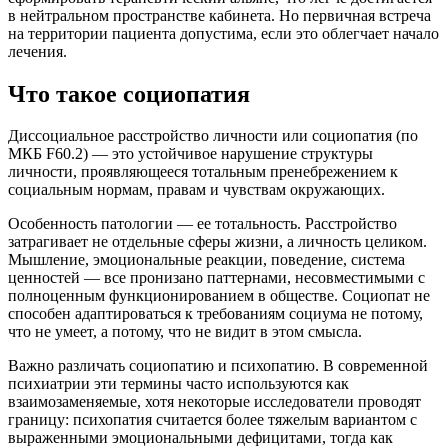
в нейтральном пространстве кабинета. Но первичная встреча
на территории пациента допустима, если это облегчает начало
лечения.
Что такое социопатия
Диссоциальное расстройство личности или социопатия (по
МКБ F60.2) — это устойчивое нарушение структуры
личности, проявляющееся тотальным пренебрежением к
социальным нормам, правам и чувствам окружающих.
Особенность патологии — ее тотальность. Расстройство
затрагивает не отдельные сферы жизни, а личность целиком.
Мышление, эмоциональные реакции, поведение, система
ценностей — все пронизано паттернами, несовместимыми с
полноценным функционированием в обществе. Социопат не
способен адаптироваться к требованиям социума не потому,
что не умеет, а потому, что не видит в этом смысла.
Важно различать социопатию и психопатию. В современной
психиатрии эти термины часто используются как
взаимозаменяемые, хотя некоторые исследователи проводят
границу: психопатия считается более тяжелым вариантом с
выраженными эмоциональными дефицитами, тогда как