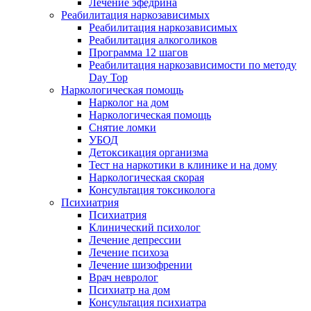
Лечение эфедрина
Реабилитация наркозависимых
Реабилитация наркозависимых
Реабилитация алкоголиков
Программа 12 шагов
Реабилитация наркозависимости по методу
Day Top
Наркологическая помощь
Нарколог на дом
Наркологическая помощь
Снятие ломки
УБОД
Детоксикация организма
Тест на наркотики в клинике и на дому
Наркологическая скорая
Консультация токсиколога
Психиатрия
Психиатрия
Клинический психолог
Лечение депрессии
Лечение психоза
Лечение шизофрении
Врач невролог
Психиатр на дом
Консультация психиатра