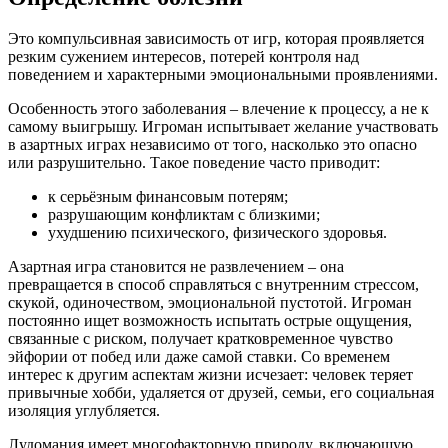
Это компульсивная зависимость от игр, которая проявляется
резким сужением интересов, потерей контроля над
поведением и характерными эмоциональными проявлениями.
Особенность этого заболевания – влечение к процессу, а не к
самому выигрышу. Игроман испытывает желание участвовать
в азартных играх независимо от того, насколько это опасно
или разрушительно. Такое поведение часто приводит:
к серьёзным финансовым потерям;
разрушающим конфликтам с близкими;
ухудшению психического, физического здоровья.
Азартная игра становится не развлечением – она
превращается в способ справляться с внутренним стрессом,
скукой, одиночеством, эмоциональной пустотой. Игроман
постоянно ищет возможность испытать острые ощущения,
связанные с риском, получает кратковременное чувство
эйфории от побед или даже самой ставки. Со временем
интерес к другим аспектам жизни исчезает: человек теряет
привычные хобби, удаляется от друзей, семьи, его социальная
изоляция углубляется.
Лудомания имеет многофакторную природу, включающую