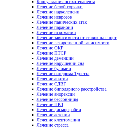
Консультация психотерапевта
Лечение белой горячки
Лечение нарколепсии
Лечение неврозов
Лечение панических атак
Лечение паранойи
Лечение игромании
Лечение зависимости от ставок на спорт
Лечение лекарственной зависимости
Лечение ОКР
Лечение ПТСР
Лечение деменции
Лечение нарушений сна
Лечение булимии
Лечение синдрома Туретта
Лечение апатии
Лечение СДВГ
Лечение биполярного расстройства
Лечение анорексии
Лечение бессонницы
Лечение ПРЛ
Лечение дисморфобии
Лечение астении
Лечение клептомании
Лечение стресса