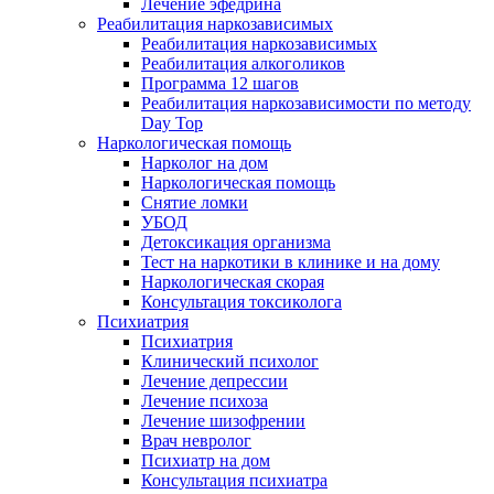
Лечение эфедрина
Реабилитация наркозависимых
Реабилитация наркозависимых
Реабилитация алкоголиков
Программа 12 шагов
Реабилитация наркозависимости по методу
Day Top
Наркологическая помощь
Нарколог на дом
Наркологическая помощь
Снятие ломки
УБОД
Детоксикация организма
Тест на наркотики в клинике и на дому
Наркологическая скорая
Консультация токсиколога
Психиатрия
Психиатрия
Клинический психолог
Лечение депрессии
Лечение психоза
Лечение шизофрении
Врач невролог
Психиатр на дом
Консультация психиатра