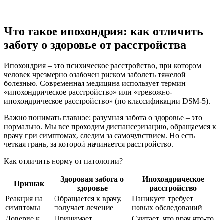
Что такое ипохондрия: как отличить
заботу о здоровье от расстройства
Ипохондрия – это психическое расстройство, при котором
человек чрезмерно озабочен риском заболеть тяжелой
болезнью. Современная медицина использует термин
«ипохондрическое расстройство» или «тревожно-
ипохондрическое расстройство» (по классификации DSM-5).
Важно понимать главное: разумная забота о здоровье – это
нормально. Мы все проходим диспансеризацию, обращаемся к
врачу при симптомах, следим за самочувствием. Но есть
четкая грань, за которой начинается расстройство.
Как отличить норму от патологии?
Здоровая забота о
Ипохондрическое
Признак
здоровье
расстройство
Реакция на
Обращается к врачу,
Паникует, требует
симптомы
получает лечение
новых обследований
Доверие к
Принимает
Считает, что врач что-то