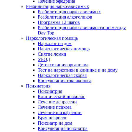
Лечение эфедрина
Реабилитация наркозависимых
Реабилитация наркозависимых
Реабилитация алкоголиков
Программа 12 шагов
Реабилитация наркозависимости по методу
Day Top
Наркологическая помощь
Нарколог на дом
Наркологическая помощь
Снятие ломки
УБОД
Детоксикация организма
Тест на наркотики в клинике и на дому
Наркологическая скорая
Консультация токсиколога
Психиатрия
Психиатрия
Клинический психолог
Лечение депрессии
Лечение психоза
Лечение шизофрении
Врач невролог
Психиатр на дом
Консультация психиатра