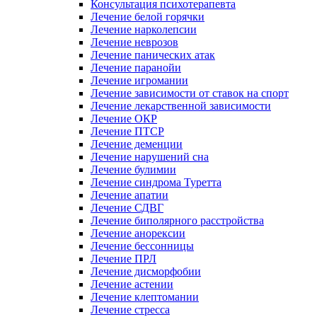
Консультация психотерапевта
Лечение белой горячки
Лечение нарколепсии
Лечение неврозов
Лечение панических атак
Лечение паранойи
Лечение игромании
Лечение зависимости от ставок на спорт
Лечение лекарственной зависимости
Лечение ОКР
Лечение ПТСР
Лечение деменции
Лечение нарушений сна
Лечение булимии
Лечение синдрома Туретта
Лечение апатии
Лечение СДВГ
Лечение биполярного расстройства
Лечение анорексии
Лечение бессонницы
Лечение ПРЛ
Лечение дисморфобии
Лечение астении
Лечение клептомании
Лечение стресса