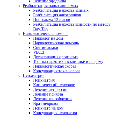
Лечение эфедрина
Реабилитация наркозависимых
Реабилитация наркозависимых
Реабилитация алкоголиков
Программа 12 шагов
Реабилитация наркозависимости по методу
Day Top
Наркологическая помощь
Нарколог на дом
Наркологическая помощь
Снятие ломки
УБОД
Детоксикация организма
Тест на наркотики в клинике и на дому
Наркологическая скорая
Консультация токсиколога
Психиатрия
Психиатрия
Клинический психолог
Лечение депрессии
Лечение психоза
Лечение шизофрении
Врач невролог
Психиатр на дом
Консультация психиатра