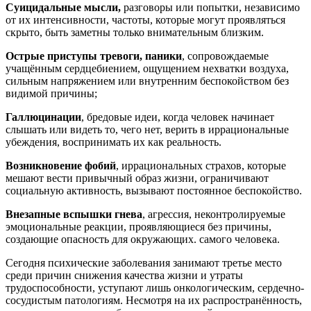
Суицидальные мысли,
разговоры или попытки, независимо
от их интенсивности, частоты, которые могут проявляться
скрыто, быть заметны только внимательным близким.
Острые приступы тревоги, паники
, сопровождаемые
учащённым сердцебиением, ощущением нехватки воздуха,
сильным напряжением или внутренним беспокойством без
видимой причины;
Галлюцинации
, бредовые идеи, когда человек начинает
слышать или видеть то, чего нет, верить в иррациональные
убеждения, воспринимать их как реальность.
Возникновение фобий
, иррациональных страхов, которые
мешают вести привычный образ жизни, ограничивают
социальную активность, вызывают постоянное беспокойство.
Внезапные вспышки гнева
, агрессия, неконтролируемые
эмоциональные реакции, проявляющиеся без причины,
создающие опасность для окружающих. самого человека.
Сегодня психические заболевания занимают третье место
среди причин снижения качества жизни и утраты
трудоспособности, уступают лишь онкологическим, сердечно-
сосудистым патологиям. Несмотря на их распространённость,