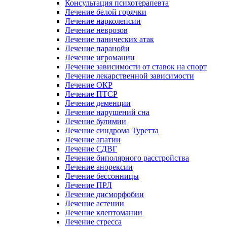
Консультация психотерапевта
Лечение белой горячки
Лечение нарколепсии
Лечение неврозов
Лечение панических атак
Лечение паранойи
Лечение игромании
Лечение зависимости от ставок на спорт
Лечение лекарственной зависимости
Лечение ОКР
Лечение ПТСР
Лечение деменции
Лечение нарушений сна
Лечение булимии
Лечение синдрома Туретта
Лечение апатии
Лечение СДВГ
Лечение биполярного расстройства
Лечение анорексии
Лечение бессонницы
Лечение ПРЛ
Лечение дисморфобии
Лечение астении
Лечение клептомании
Лечение стресса