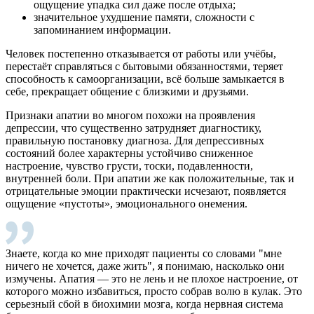
ощущение упадка сил даже после отдыха;
значительное ухудшение памяти, сложности с
запоминанием информации.
Человек постепенно отказывается от работы или учёбы,
перестаёт справляться с бытовыми обязанностями, теряет
способность к самоорганизации, всё больше замыкается в
себе, прекращает общение с близкими и друзьями.
Признаки апатии во многом похожи на проявления
депрессии, что существенно затрудняет диагностику,
правильную постановку диагноза. Для депрессивных
состояний более характерны устойчиво сниженное
настроение, чувство грусти, тоски, подавленности,
внутренней боли. При апатии же как положительные, так и
отрицательные эмоции практически исчезают, появляется
ощущение «пустоты», эмоционального онемения.
Знаете, когда ко мне приходят пациенты со словами "мне
ничего не хочется, даже жить", я понимаю, насколько они
измучены. Апатия — это не лень и не плохое настроение, от
которого можно избавиться, просто собрав волю в кулак. Это
серьезный сбой в биохимии мозга, когда нервная система