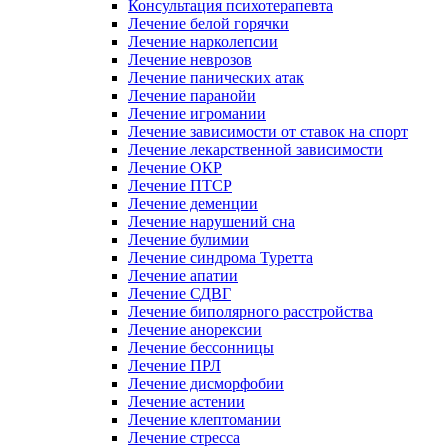
Консультация психотерапевта
Лечение белой горячки
Лечение нарколепсии
Лечение неврозов
Лечение панических атак
Лечение паранойи
Лечение игромании
Лечение зависимости от ставок на спорт
Лечение лекарственной зависимости
Лечение ОКР
Лечение ПТСР
Лечение деменции
Лечение нарушений сна
Лечение булимии
Лечение синдрома Туретта
Лечение апатии
Лечение СДВГ
Лечение биполярного расстройства
Лечение анорексии
Лечение бессонницы
Лечение ПРЛ
Лечение дисморфобии
Лечение астении
Лечение клептомании
Лечение стресса