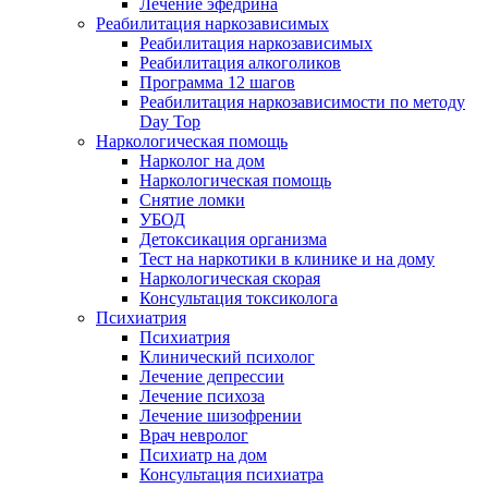
Лечение эфедрина
Реабилитация наркозависимых
Реабилитация наркозависимых
Реабилитация алкоголиков
Программа 12 шагов
Реабилитация наркозависимости по методу
Day Top
Наркологическая помощь
Нарколог на дом
Наркологическая помощь
Снятие ломки
УБОД
Детоксикация организма
Тест на наркотики в клинике и на дому
Наркологическая скорая
Консультация токсиколога
Психиатрия
Психиатрия
Клинический психолог
Лечение депрессии
Лечение психоза
Лечение шизофрении
Врач невролог
Психиатр на дом
Консультация психиатра