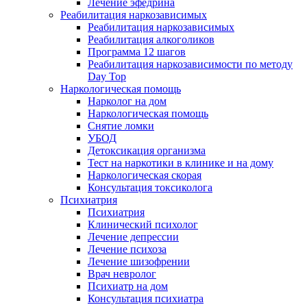
Лечение эфедрина
Реабилитация наркозависимых
Реабилитация наркозависимых
Реабилитация алкоголиков
Программа 12 шагов
Реабилитация наркозависимости по методу
Day Top
Наркологическая помощь
Нарколог на дом
Наркологическая помощь
Снятие ломки
УБОД
Детоксикация организма
Тест на наркотики в клинике и на дому
Наркологическая скорая
Консультация токсиколога
Психиатрия
Психиатрия
Клинический психолог
Лечение депрессии
Лечение психоза
Лечение шизофрении
Врач невролог
Психиатр на дом
Консультация психиатра