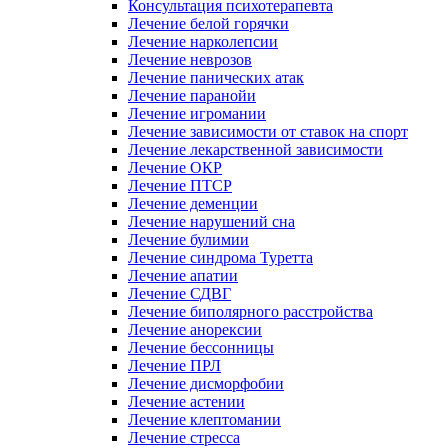
Консультация психотерапевта
Лечение белой горячки
Лечение нарколепсии
Лечение неврозов
Лечение панических атак
Лечение паранойи
Лечение игромании
Лечение зависимости от ставок на спорт
Лечение лекарственной зависимости
Лечение ОКР
Лечение ПТСР
Лечение деменции
Лечение нарушений сна
Лечение булимии
Лечение синдрома Туретта
Лечение апатии
Лечение СДВГ
Лечение биполярного расстройства
Лечение анорексии
Лечение бессонницы
Лечение ПРЛ
Лечение дисморфобии
Лечение астении
Лечение клептомании
Лечение стресса