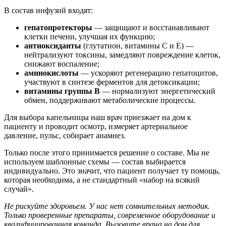
В состав инфузий входят:
гепатопротекторы
— защищают и восстанавливают
клетки печени, улучшая их функцию;
антиоксиданты
(глутатион, витамины С и Е) —
нейтрализуют токсины, замедляют повреждение клеток,
снижают воспаление;
аминокислоты
— ускоряют регенерацию гепатоцитов,
участвуют в синтезе ферментов для детоксикации;
витамины группы В
— нормализуют энергетический
обмен, поддерживают метаболические процессы.
Для выбора капельницы наш врач приезжает на дом к
пациенту и проводит осмотр, измеряет артериальное
давление, пульс, собирает анамнез.
Только после этого принимается решение о составе. Мы не
используем шаблонные схемы — состав выбирается
индивидуально. Это значит, что пациент получает ту помощь,
которая необходима, а не стандартный «набор на всякий
случай».
Не рискуйте здоровьем. У нас нет сомнительных методик.
Только проверенные препараты, современное оборудование и
квалифицированная команда. Вызовите врача на дом для