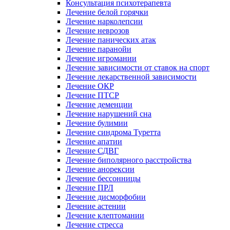
Консультация психотерапевта
Лечение белой горячки
Лечение нарколепсии
Лечение неврозов
Лечение панических атак
Лечение паранойи
Лечение игромании
Лечение зависимости от ставок на спорт
Лечение лекарственной зависимости
Лечение ОКР
Лечение ПТСР
Лечение деменции
Лечение нарушений сна
Лечение булимии
Лечение синдрома Туретта
Лечение апатии
Лечение СДВГ
Лечение биполярного расстройства
Лечение анорексии
Лечение бессонницы
Лечение ПРЛ
Лечение дисморфобии
Лечение астении
Лечение клептомании
Лечение стресса