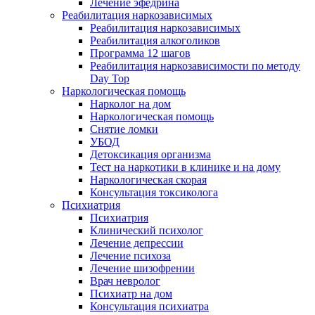
Лечение эфедрина
Реабилитация наркозависимых
Реабилитация наркозависимых
Реабилитация алкоголиков
Программа 12 шагов
Реабилитация наркозависимости по методу
Day Top
Наркологическая помощь
Нарколог на дом
Наркологическая помощь
Снятие ломки
УБОД
Детоксикация организма
Тест на наркотики в клинике и на дому
Наркологическая скорая
Консультация токсиколога
Психиатрия
Психиатрия
Клинический психолог
Лечение депрессии
Лечение психоза
Лечение шизофрении
Врач невролог
Психиатр на дом
Консультация психиатра