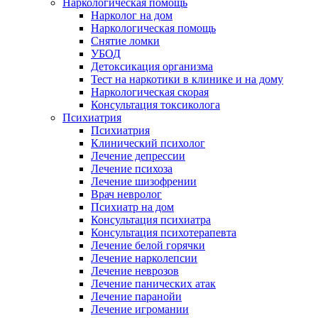
Наркологическая помощь
Нарколог на дом
Наркологическая помощь
Снятие ломки
УБОД
Детоксикация организма
Тест на наркотики в клинике и на дому
Наркологическая скорая
Консультация токсиколога
Психиатрия
Психиатрия
Клинический психолог
Лечение депрессии
Лечение психоза
Лечение шизофрении
Врач невролог
Психиатр на дом
Консультация психиатра
Консультация психотерапевта
Лечение белой горячки
Лечение нарколепсии
Лечение неврозов
Лечение панических атак
Лечение паранойи
Лечение игромании