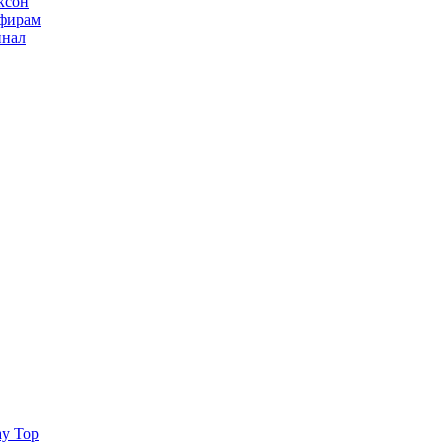
ксон
ьфирам
инал
ay Top