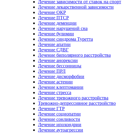
Лечение зависимости от ставок на спорт
Лечение лекарственной зависимости
Лечение ОКР
Лечение ПТСР
Лечение деменции
Лечение нарушений сна
Лечение булимии
Лечение синдрома Туретта
Лечение апатии
Лечение СДВГ
Лечение биполярного расстройства
Лечение анорексии
Лечение бессонницы
Лечение ПРЛ
Лечение дисморфобии
Лечение астении
Лечение клептомании
Лечение стресса
Лечение тревожного расстройства
Тревожно-депрессивное расстройство
Лечение ГТР
Лечение социопатии
Лечение сонливости
Лечение ипохондрии
Лечение аутоагрессии