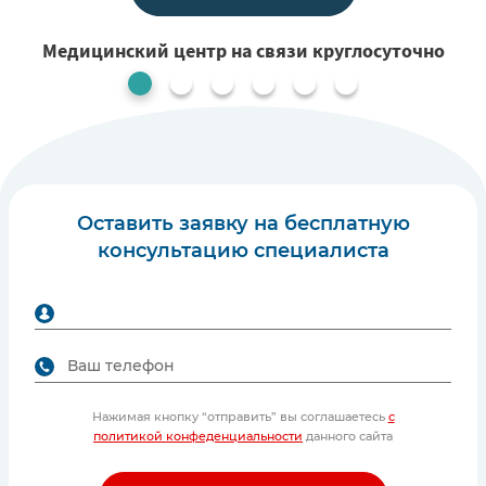
Медицинский центр на связи круглосуточно
1
Оставить заявку на бесплатную
консультацию специалиста
Нажимая кнопку “отправить” вы соглашаетесь
с
политикой конфеденциальности
данного сайта