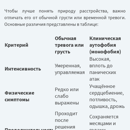
Чтобы лучше понять природу расстройства, важно
отличать его от обычной грусти или временной тревоги.
Основные различия представлены в таблице:
Обычная
Клиническая
Критерий
тревога или
аутофобия
грусть
(монофобия)
Высокая,
Умеренная,
вплоть до
Интенсивность
управляемая
панических
атак
Учащённое
Редко или
Физические
сердцебиение,
слабо
симптомы
потливость,
выражены
одышка, дрожь
Проходит
Сохраняется
после
месяцами и
решения
Продолжительность
годами,