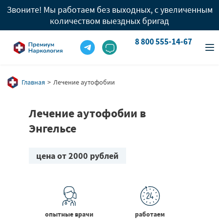
Звоните! Мы работаем без выходных, с увеличенным
количеством выездных бригад
8 800 555-14-67
info@premium-clinic.com
8 800 555-14-67
Вызов врача
8 909 977 96 05
Главная
Лечение аутофобии
Лечение аутофобии в
Энгельсе
цена от 2000 рублей
опытные врачи
работаем